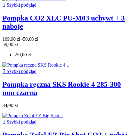

Szybki podgląd
Pompka CO2 XLC PU-M03 uchywt + 3
naboje
109,90 zł
-50,00 zł
59,90 zł
-50,00 zł

Szybki podgląd
Pompka ręczna SKS Rookie 4 285-300
mm czarna
34,90 zł

Szybki podgląd
Pompka Zefal EZ Big Shot CO2 + nabój