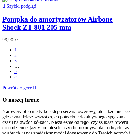

Szybki podgląd
Pompka do amortyzatorów Airbone
Shock ZT-801 205 mm
99,90 zł
1
2
3
…
5
>
Powrót do góry

O naszej firmie
Narowery.pl to nie tylko sklep i serwis rowerowy, ale także miejsce,
gdzie znajdziesz wszystko, co potrzebne do aktywnego spędzania
czasu na dwóch kółkach. Niezależnie od tego, czy szukasz roweru
do codziennej jazdy po mieście, czy do pokonywania trudnych tras
w górach, u nas znajdziesz model dopasowany do Twoich potrzeb i