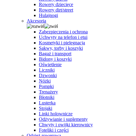
Rowery dziecięce
Rowery dirt/street
Hulajnogi
Akcesoria
Zabezpieczenia i ochrona
Uchwyty na telefon i etui
Kosmetyki i pielęgnacja
Sakwy, torby i koszyki
Bagaż i transport
Bidony i koszyki
Oświetlenie
Liczniki
Dzwonki
Nóżki
Pompki
Trenażery
Błotniki
Lusterka
Stojaki
Linki holownicze
Odżywianie i suplementy
Chwyty i owijki kierownicy
Foteliki i części
Odzież rowerowa