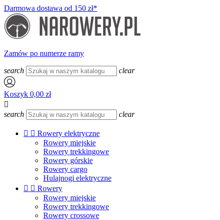
Darmowa dostawa od 150 zł*
Zamów po numerze ramy
search
clear
Koszyk
0,00 zł

search
clear


Rowery elektryczne
Rowery miejskie
Rowery trekkingowe
Rowery górskie
Rowery cargo
Hulajnogi elektryczne


Rowery
Rowery miejskie
Rowery trekkingowe
Rowery crossowe