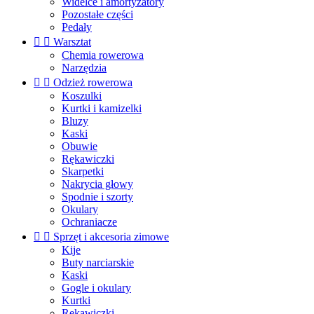
Widelce i amortyzatory
Pozostałe części
Pedały


Warsztat
Chemia rowerowa
Narzędzia


Odzież rowerowa
Koszulki
Kurtki i kamizelki
Bluzy
Kaski
Obuwie
Rękawiczki
Skarpetki
Nakrycia głowy
Spodnie i szorty
Okulary
Ochraniacze


Sprzęt i akcesoria zimowe
Kije
Buty narciarskie
Kaski
Gogle i okulary
Kurtki
Rękawiczki