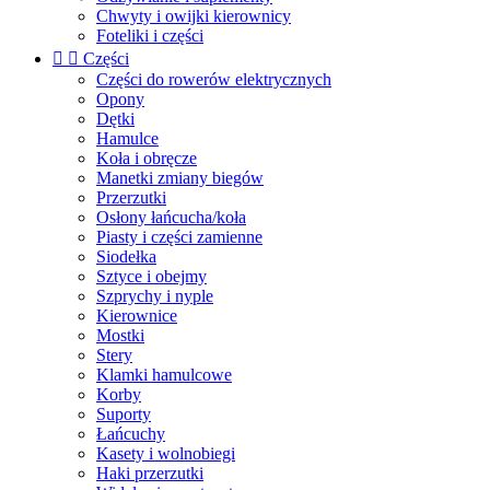
Chwyty i owijki kierownicy
Foteliki i części


Części
Części do rowerów elektrycznych
Opony
Dętki
Hamulce
Koła i obręcze
Manetki zmiany biegów
Przerzutki
Osłony łańcucha/koła
Piasty i części zamienne
Siodełka
Sztyce i obejmy
Szprychy i nyple
Kierownice
Mostki
Stery
Klamki hamulcowe
Korby
Suporty
Łańcuchy
Kasety i wolnobiegi
Haki przerzutki