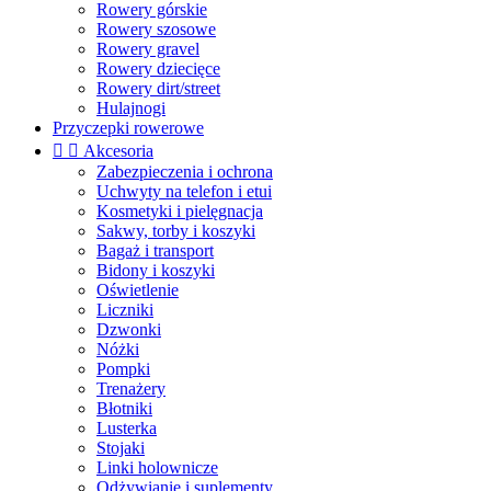
Rowery górskie
Rowery szosowe
Rowery gravel
Rowery dziecięce
Rowery dirt/street
Hulajnogi
Przyczepki rowerowe


Akcesoria
Zabezpieczenia i ochrona
Uchwyty na telefon i etui
Kosmetyki i pielęgnacja
Sakwy, torby i koszyki
Bagaż i transport
Bidony i koszyki
Oświetlenie
Liczniki
Dzwonki
Nóżki
Pompki
Trenażery
Błotniki
Lusterka
Stojaki
Linki holownicze
Odżywianie i suplementy