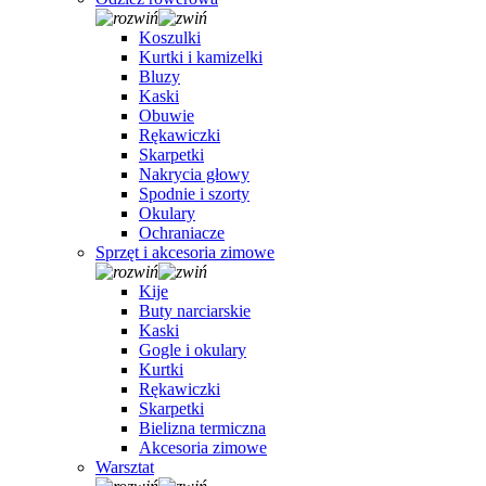
Koszulki
Kurtki i kamizelki
Bluzy
Kaski
Obuwie
Rękawiczki
Skarpetki
Nakrycia głowy
Spodnie i szorty
Okulary
Ochraniacze
Sprzęt i akcesoria zimowe
Kije
Buty narciarskie
Kaski
Gogle i okulary
Kurtki
Rękawiczki
Skarpetki
Bielizna termiczna
Akcesoria zimowe
Warsztat