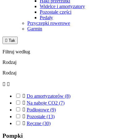
Haki przerzutki
Widelce i amortyzatory
Pozostałe części
Pedały
Przyczepki rowerowe
Garmin

Tak
Filtruj według
Rodzaj
Rodzaj



Do amortyzatorów
(8)

Na naboje CO2
(7)

Podłogowe
(9)

Pozostałe
(13)

Ręczne
(30)
Pompki