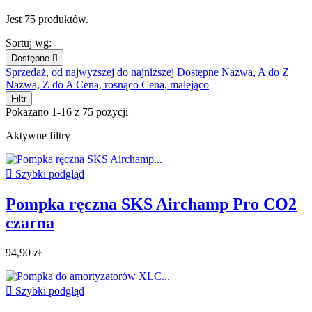
Jest 75 produktów.
Sortuj wg:
Dostępne

Sprzedaż, od najwyższej do najniższej
Dostępne
Nazwa, A do Z
Nazwa, Z do A
Cena, rosnąco
Cena, malejąco
Filtr
Pokazano 1-16 z 75 pozycji
Aktywne filtry

Szybki podgląd
Pompka ręczna SKS Airchamp Pro CO2
czarna
94,90 zł

Szybki podgląd