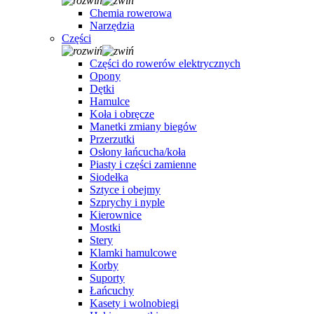
Chemia rowerowa
Narzędzia
Części
Części do rowerów elektrycznych
Opony
Dętki
Hamulce
Koła i obręcze
Manetki zmiany biegów
Przerzutki
Osłony łańcucha/koła
Piasty i części zamienne
Siodełka
Sztyce i obejmy
Szprychy i nyple
Kierownice
Mostki
Stery
Klamki hamulcowe
Korby
Suporty
Łańcuchy
Kasety i wolnobiegi