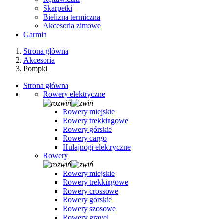
Skarpetki
Bielizna termiczna
Akcesoria zimowe
Garmin
Strona główna
Akcesoria
Pompki
Strona główna
Rowery elektryczne
Rowery miejskie
Rowery trekkingowe
Rowery górskie
Rowery cargo
Hulajnogi elektryczne
Rowery
Rowery miejskie
Rowery trekkingowe
Rowery crossowe
Rowery górskie
Rowery szosowe
Rowery gravel